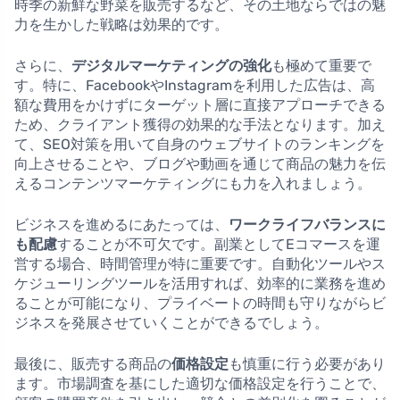
時季の新鮮な野菜を販売するなど、その土地ならではの魅
力を生かした戦略は効果的です。
さらに、
デジタルマーケティングの強化
も極めて重要で
す。特に、FacebookやInstagramを利用した広告は、高
額な費用をかけずにターゲット層に直接アプローチできる
ため、クライアント獲得の効果的な手法となります。加え
て、SEO対策を用いて自身のウェブサイトのランキングを
向上させることや、ブログや動画を通じて商品の魅力を伝
えるコンテンツマーケティングにも力を入れましょう。
ビジネスを進めるにあたっては、
ワークライフバランスに
も配慮
することが不可欠です。副業としてEコマースを運
営する場合、時間管理が特に重要です。自動化ツールやス
ケジューリングツールを活用すれば、効率的に業務を進め
ることが可能になり、プライベートの時間も守りながらビ
ジネスを発展させていくことができるでしょう。
最後に、販売する商品の
価格設定
も慎重に行う必要があり
ます。市場調査を基にした適切な価格設定を行うことで、