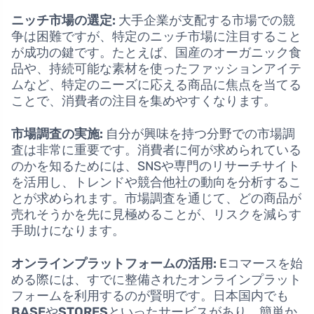
ニッチ市場の選定:
大手企業が支配する市場での競
争は困難ですが、特定のニッチ市場に注目すること
が成功の鍵です。たとえば、国産のオーガニック食
品や、持続可能な素材を使ったファッションアイテ
ムなど、特定のニーズに応える商品に焦点を当てる
ことで、消費者の注目を集めやすくなります。
市場調査の実施:
自分が興味を持つ分野での市場調
査は非常に重要です。消費者に何が求められている
のかを知るためには、SNSや専門のリサーチサイト
を活用し、トレンドや競合他社の動向を分析するこ
とが求められます。市場調査を通じて、どの商品が
売れそうかを先に見極めることが、リスクを減らす
手助けになります。
オンラインプラットフォームの活用:
Eコマースを始
める際には、すでに整備されたオンラインプラット
フォームを利用するのが賢明です。日本国内でも
BASE
や
STORES
といったサービスがあり、簡単か