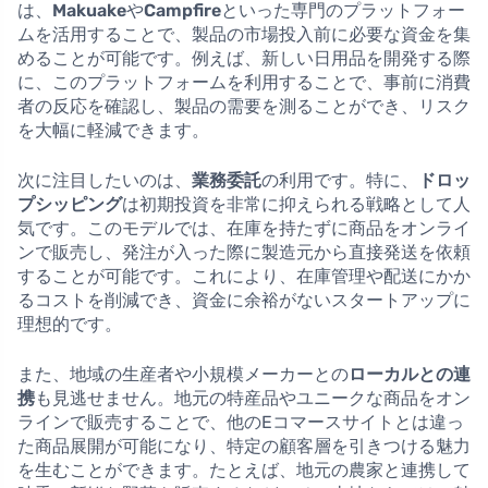
は、
Makuake
や
Campfire
といった専門のプラットフォー
ムを活用することで、製品の市場投入前に必要な資金を集
めることが可能です。例えば、新しい日用品を開発する際
に、このプラットフォームを利用することで、事前に消費
者の反応を確認し、製品の需要を測ることができ、リスク
を大幅に軽減できます。
次に注目したいのは、
業務委託
の利用です。特に、
ドロッ
プシッピング
は初期投資を非常に抑えられる戦略として人
気です。このモデルでは、在庫を持たずに商品をオンライ
ンで販売し、発注が入った際に製造元から直接発送を依頼
することが可能です。これにより、在庫管理や配送にかか
るコストを削減でき、資金に余裕がないスタートアップに
理想的です。
また、地域の生産者や小規模メーカーとの
ローカルとの連
携
も見逃せません。地元の特産品やユニークな商品をオン
ラインで販売することで、他のEコマースサイトとは違っ
た商品展開が可能になり、特定の顧客層を引きつける魅力
を生むことができます。たとえば、地元の農家と連携して