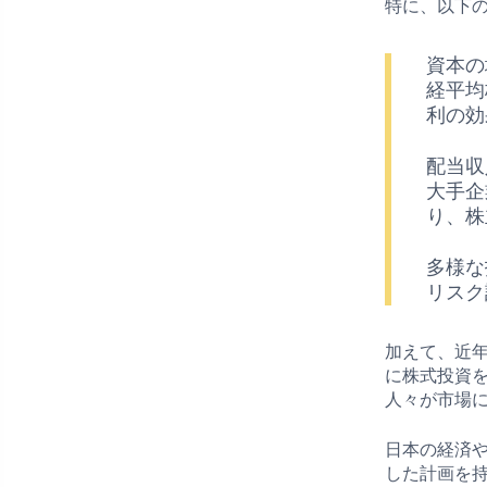
特に、以下
資本の
経平均
利の効
配当収
大手企
り、株
多様な
リスク
加えて、近
に株式投資
人々が市場
日本の経済
した計画を