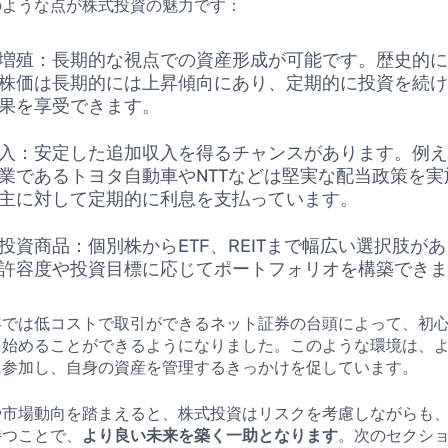
のような点が株式投資の魅力です：
増殖：長期的な視点での資産形成が可能です。歴史的
株価は長期的には上昇傾向にあり、定期的に投資を続
果を享受できます。
入：安定した追加収入を得るチャンスがあります。例
業であるトヨタ自動車やNTTなどは堅実な配当政策を実
主に対して定期的に利息を支払っています。
投資商品：個別株からETF、REITまで幅広い選択肢が
許容度や投資目標に応じてポートフォリオを構築でき
年では低コストで取引ができるネット証券の台頭によって、初
を始めることができるようになりました。このような環境は、
に参加し、自身の資産を管理するきっかけを促しています。
や市場動向を踏まえると、株式投資はリスクを考慮しながらも
持つことで、
より良い未来を築く一助となります
。次のセクシ