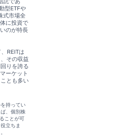
信託であ
型ETFや
の株式市場全
全体に投資で
すいのが特長
REITは
し、その収益
利回りを誇る
、マーケット
ることも多い
ルを持ってい
えば、個別株
せることが可
に役立ちま
う。