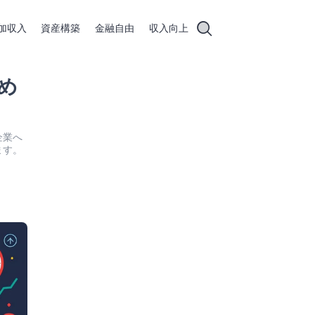
加収入
資産構築
金融自由
収入向上
め
企業へ
ます。