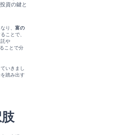
る投資の鍵と
となり、
富の
けることで、
信託や
することで分
っていきまし
歩を踏み出す
択肢