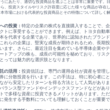
行うにあたり、適切な投資商品を選ぶことは非常に重要です。
から、投資スタイルやリスク許容度に応じた様々な商品が存在
日本市場における代表的な投資商品とその特徴について詳しく
への投資：
特定の企業の株式を直接購入することで、
クトに享受することができます。例えば、トヨタ自動
本を代表する企業であり、世界的に認知されたブラン
これらの企業は、堅実な成長が期待されるため、長期
います。さらに、最近注目を集めている半導体企業や
ートアップの株も、成長の可能性を秘めており、リス
とっては魅力的な選択肢となります。
託の活用：
投資信託は、専門の運用会社が資産を管理
券に分散投資を行います。この手法は、特に初心者に
ながら安定したリターンを得る方法として人気があり
バランス型ファンドやインデックスファンドなどがあ
トで多様な資産に投資できるメリットがあります。た
に発生する手数料についても理解しておくことが重要