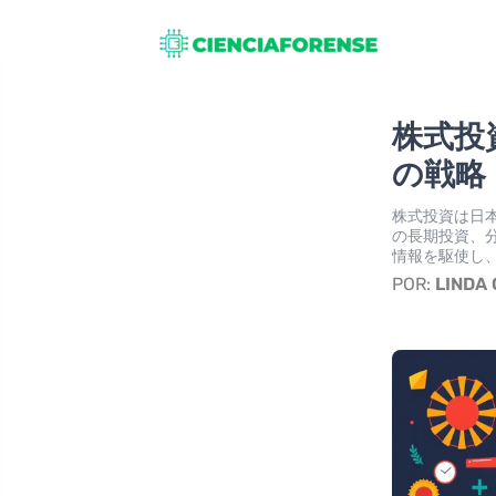
株式投
の戦略
株式投資は日
の長期投資、
情報を駆使し
POR:
LINDA