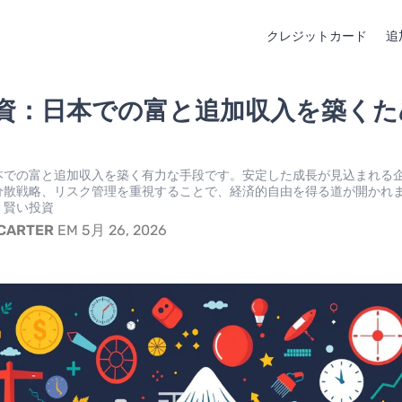
クレジットカード
追
資：日本での富と追加収入を築くた
本での富と追加収入を築く有力な手段です。安定した成長が見込まれる
分散戦略、リスク管理を重視することで、経済的自由を得る道が開かれ
、賢い投資
 CARTER
EM 5月 26, 2026