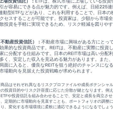
（上場投資信託）：
ETFは、株式市場に上場している投資
引が容易にできる点が魅力的です。例えば、日経225連動
IX連動型ETFなどがあり、これを利用することで、日本
クセスすることが可能です。投資家は、少額から市場
散投資を手軽に実現できるため、リスク軽減を図りや
T（不動産投資信託）：
不動産市場に興味がある方にとって、
効果的な投資商品です。REITは、不動産に実際に投資
家に分配する仕組みです。日本のREIT市場は高い分配
多く、安定した収入を見込める魅力があります。また
局面に入ると、優良なREITを狙う絶好のチャンスにな
市場動向を見据えた投資戦略が求められます。
資商品はそれぞれ異なるリスクプロファイルや成長ポテンシャ
身の投資目的やリスク許容度に応じた分散が鍵となります。例
ETFや投資信託を組み合わせることで、安定と成長を両立さ
た、定期的に市場動向を見直すことも、ポートフォリオの調整
より、変化する市場環境に柔軟に適応できるようになるでしょ