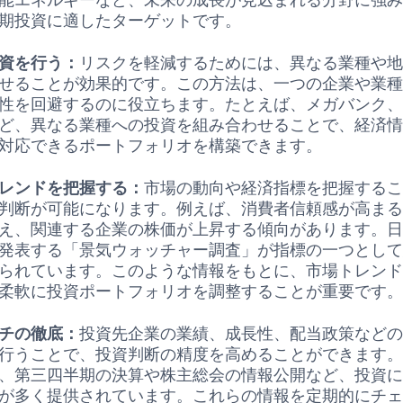
期投資に適したターゲットです。
資を行う：
リスクを軽減するためには、異なる業種や
せることが効果的です。この方法は、一つの企業や業
性を回避するのに役立ちます。たとえば、メガバンク、
ど、異なる業種への投資を組み合わせることで、経済
対応できるポートフォリオを構築できます。
レンドを把握する：
市場の動向や経済指標を把握する
判断が可能になります。例えば、消費者信頼感が高ま
え、関連する企業の株価が上昇する傾向があります。
発表する「景気ウォッチャー調査」が指標の一つとし
られています。このような情報をもとに、市場トレン
柔軟に投資ポートフォリオを調整することが重要です
チの徹底：
投資先企業の業績、成長性、配当政策など
行うことで、投資判断の精度を高めることができます
、第三四半期の決算や株主総会の情報公開など、投資
が多く提供されています。これらの情報を定期的にチ