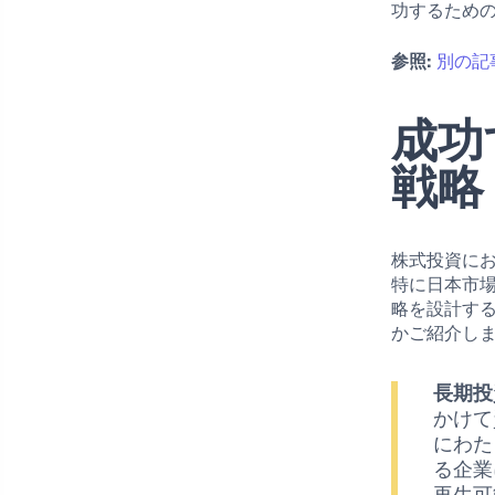
功するため
参照:
別の記
成功
戦略
株式投資に
特に日本市
略を設計す
かご紹介し
長期投
かけて
にわた
る企業
再生可