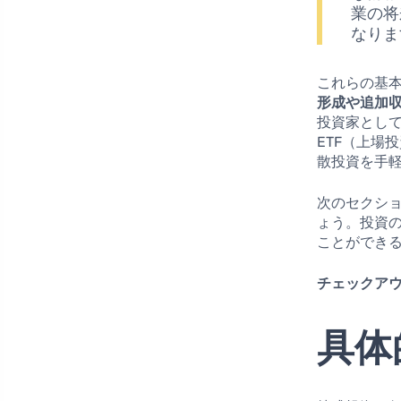
業の将
なりま
これらの基
形成や追加
投資家とし
ETF（上場
散投資を手
次のセクシ
ょう。投資
ことができ
チェックアウ
具体