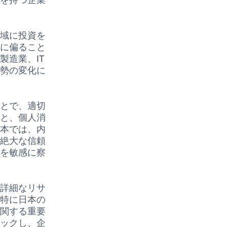
地域に投資を
種に偏ること
製造業、IT
情勢の変化に
ことで、適切
ると、個人消
日本では、内
て絶大な信頼
ドを敏感に察
。
の詳細なリサ
。特に日本の
に関する重要
ェックし、企