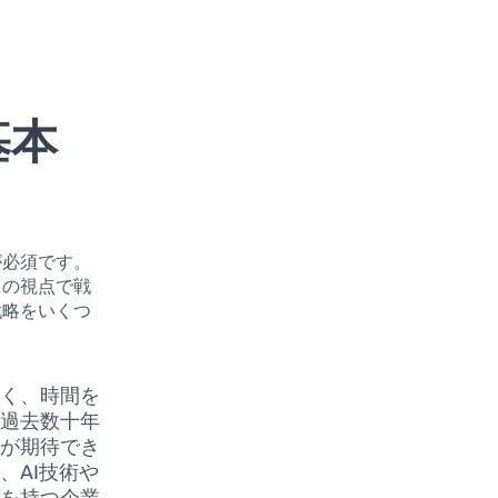
基本
が必須です。
自の視点で戦
戦略をいくつ
なく、時間を
は過去数十年
長が期待でき
、AI技術や
みを持つ企業