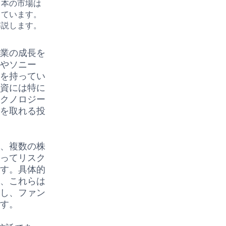
日本の市場は
しています。
解説します。
企業の成長を
車やソニー
ドを持ってい
投資には特に
テクノロジー
クを取れる投
し、複数の株
とってリスク
ます。具体的
り、これらは
だし、ファン
です。