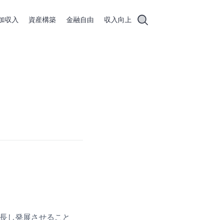
加収入
資産構築
金融自由
収入向上
々成長し発展させること