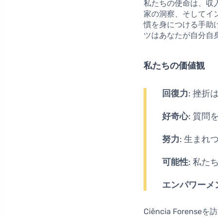
私たちの使命は、収
家の洞察、そしてイ
慣を身につける手助
ツはあなたが自分自
私たちの価値観
回復力
: 挫
好奇心
: 質
努力
: 生ま
可能性
: 私
エンパワーメ
Ciência For