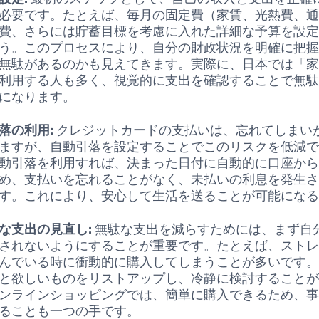
必要です。たとえば、毎月の固定費（家賃、光熱費、
費、さらには貯蓄目標を考慮に入れた詳細な予算を設
う。このプロセスにより、自分の財政状況を明確に把
無駄があるのかも見えてきます。実際に、日本では「
利用する人も多く、視覚的に支出を確認することで無
になります。
落の利用:
クレジットカードの支払いは、忘れてしまい
ますが、自動引落を設定することでこのリスクを低減
動引落を利用すれば、決まった日付に自動的に口座か
め、支払いを忘れることがなく、未払いの利息を発生
す。これにより、安心して生活を送ることが可能にな
な支出の見直し:
無駄な支出を減らすためには、まず自
されないようにすることが重要です。たとえば、スト
んでいる時に衝動的に購入してしまうことが多いです
と欲しいものをリストアップし、冷静に検討すること
ンラインショッピングでは、簡単に購入できるため、
ることも一つの手です。