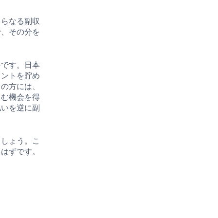
さらなる副収
で、その分を
略です。日本
イントを貯め
きの方には、
しむ機会を得
払いを逆に副
ましょう。こ
るはずです。