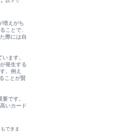
す。
以下で
が増えがち
することで、
きた際には自
ています。
息が発生する
ます。例え
することが賢
重要です。
の高いカード
ともできま