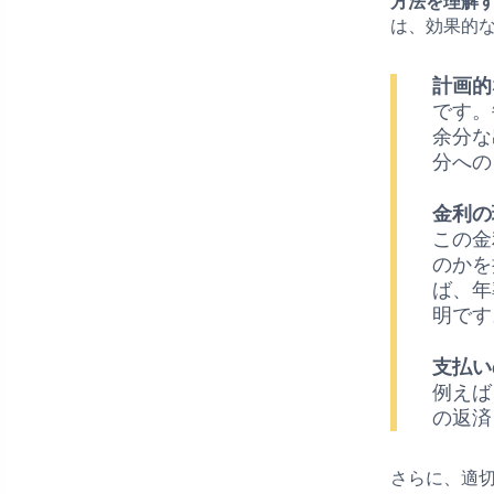
方法を理解
は、効果的
計画的
です。
余分な
分への
金利の
この金
のかを
ば、年
明です
支払い
例えば
の返済
さらに、適