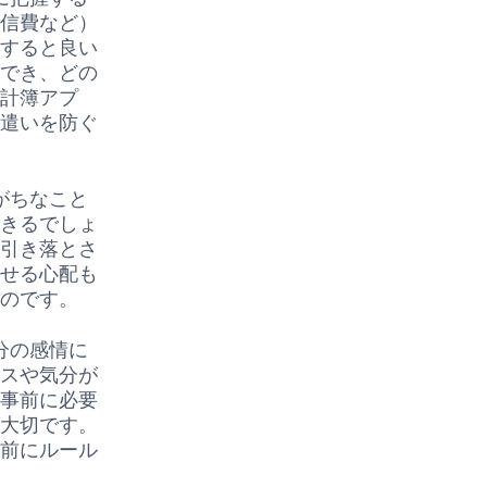
通信費など）
定すると良い
握でき、どの
家計簿アプ
駄遣いを防ぐ
がちなこと
できるでしょ
ら引き落とさ
させる心配も
るのです。
分の感情に
レスや気分が
。事前に必要
が大切です。
事前にルール