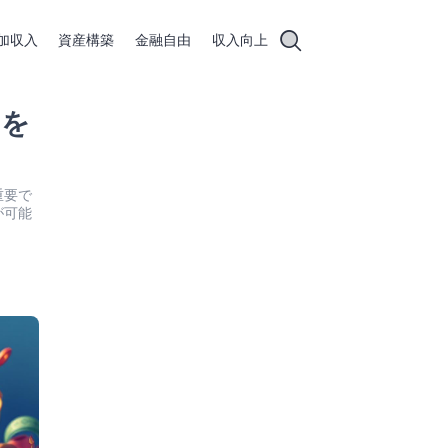
加収入
資産構築
金融自由
収入向上
いを
重要で
が可能