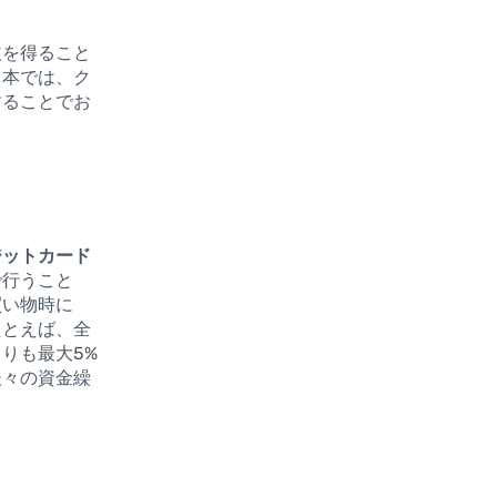
益を得ること
日本では、ク
することでお
ジットカード
で行うこと
買い物時に
たとえば、全
りも最大5%
後々の資金繰