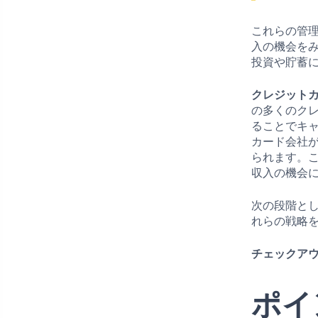
これらの管
入の機会を
投資や貯蓄
クレジット
の多くのク
ることでキ
カード会社
られます。
収入の機会
次の段階と
れらの戦略
チェックアウ
ポイ