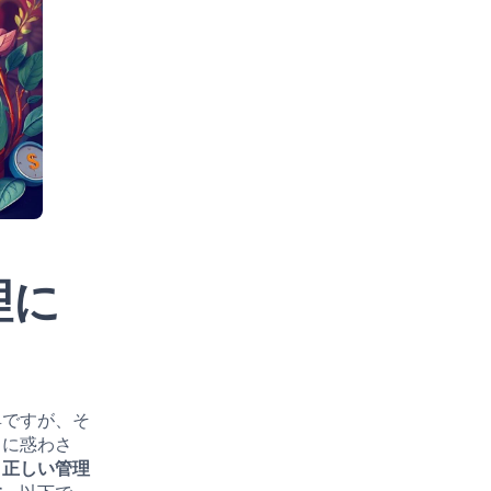
理に
具ですが、そ
さに惑わさ
。
正しい管理