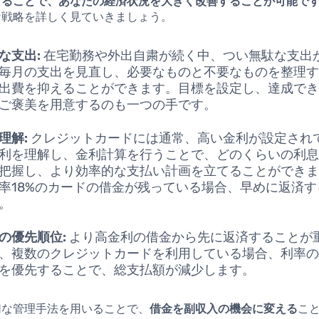
することで、あなたの経済状況を大きく改善することが可能で
な戦略を詳しく見ていきましょう。
な支出:
在宅勤務や外出自粛が続く中、つい無駄な支出
毎月の支出を見直し、必要なものと不要なものを整理
出費を抑えることができます。目標を設定し、達成で
ご褒美を用意するのも一つの手です。
理解:
クレジットカードには通常、高い金利が設定され
利を理解し、金利計算を行うことで、どのくらいの利
把握し、より効率的な支払い計画を立てることができ
率18%のカードの借金が残っている場合、早めに返済
。
の優先順位:
より高金利の借金から先に返済することが
、複数のクレジットカードを利用している場合、利率
を優先することで、総支払額が減少します。
切な管理手法を用いることで、
借金を副収入の機会に変える
こ