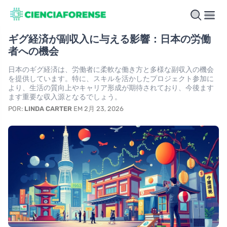
ギグ経済が副収入に与える影響：日本の労働
者への機会
日本のギグ経済は、労働者に柔軟な働き方と多様な副収入の機会
を提供しています。特に、スキルを活かしたプロジェクト参加に
より、生活の質向上やキャリア形成が期待されており、今後ます
ます重要な収入源となるでしょう。
POR:
LINDA CARTER
EM 2月 23, 2026