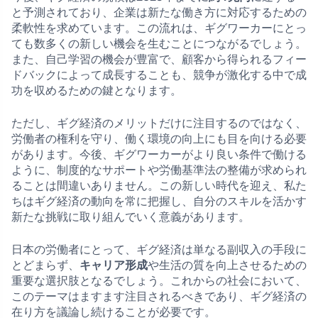
と予測されており、企業は新たな働き方に対応するための
柔軟性を求めています。この流れは、ギグワーカーにとっ
ても数多くの新しい機会を生むことにつながるでしょう。
また、自己学習の機会が豊富で、顧客から得られるフィー
ドバックによって成長することも、競争が激化する中で成
功を収めるための鍵となります。
ただし、ギグ経済のメリットだけに注目するのではなく、
労働者の権利を守り、働く環境の向上にも目を向ける必要
があります。今後、ギグワーカーがより良い条件で働ける
ように、制度的なサポートや労働基準法の整備が求められ
ることは間違いありません。この新しい時代を迎え、私た
ちはギグ経済の動向を常に把握し、自分のスキルを活かす
新たな挑戦に取り組んでいく意義があります。
日本の労働者にとって、ギグ経済は単なる副収入の手段に
とどまらず、
キャリア形成
や生活の質を向上させるための
重要な選択肢となるでしょう。これからの社会において、
このテーマはますます注目されるべきであり、ギグ経済の
在り方を議論し続けることが必要です。