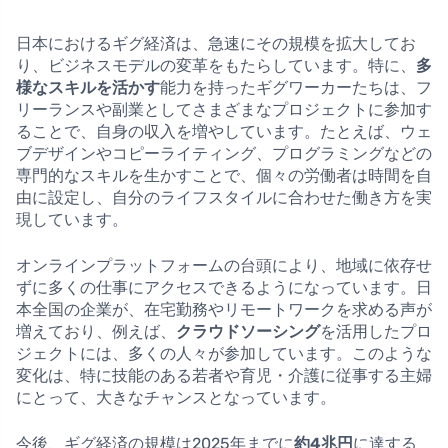
日本におけるギグ経済は、急速にその規模を拡大してお
り、ビジネスモデルの変革をもたらしています。特に、
多
様なスキルを活かす
能力を持ったギグワーカーたちは、フ
リーランスや副業としてさまざまなプロジェクトに参加す
ることで、自身の収入を増やしています。たとえば、ウェ
ブデザインやコピーライティング、プログラミングなどの
専門的なスキルを生かすことで、個々の労働者は時間を自
由に設定し、自分のライフスタイルに合わせた働き方を実
現しています。
オンラインプラットフォームの台頭により、地域に依存せ
ずに多くの仕事にアクセスできるようになっています。日
本全国の企業が、在宅勤務やリモートワークを求める声が
増えており、例えば、
クラウドソーシング
を活用したプロ
ジェクトには、多くの人々が参加しています。このような
変化は、特に技能のある若者や育児・介護に従事する主婦
にとって、大きなチャンスとなっています。
今後、ギグ経済の規模は2025年までに
約4兆円
に達する