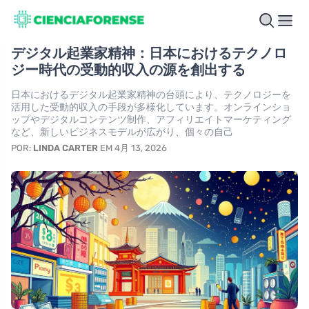
デジタル起業家精神：日本におけるテクノロ
ジー時代の受動的収入の源を創出する
日本におけるデジタル起業家精神の台頭により、テクノロジーを
活用した受動的収入の手段が多様化しています。オンラインショ
ップやデジタルコンテンツ制作、アフィリエイトマーケティング
など、新しいビジネスモデルが広がり、個々の自己
POR:
LINDA CARTER
EM 4月 13, 2026