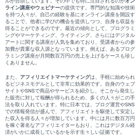
ルが台頭しています。その中でも特に注目されるのが
オン
ライン講座やウェビナー
の提供です。専門的な知識や技術
を持つ人々が、自己の経験を基にオンライン講座を開設す
ることで、他者に学びの機会を提供しつつ、自身も収益を
得ることができるのです。最近の傾向として、プログラミ
ングやマーケティング、ライティング、さらにはデジタル
アートに関する講座が人気を集めており、受講者からの参
加費が貴重な収入源となっています。例えば、あるプログ
ラミング講座が月間数百万円の売上を上げるケースも珍し
くありません。
また、
アフィリエイトマーケティング
は、手軽に始められ
るビジネスモデルとして非常に効果的です。自身のウェブ
サイトやSNSで商品やサービスを紹介し、そこから発生し
た販売に対して報酬が得られるため、多くの人々がこの手
法を取り入れています。特に日本では、ブログ運営やSNS
での情報発信が盛んで、アフィリエイトを駆使して安定し
た収入を得る人々が増加しています。中には月に数百万円
を稼ぐ著名なアフィリエイターもおり、これはデジタル経
済がいかに成長しているかを示す生々しい証拠です。