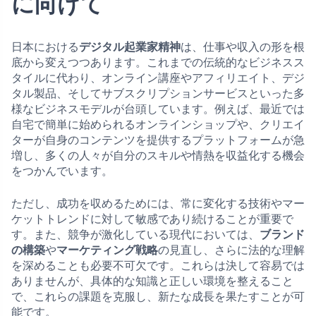
に向けて
日本における
デジタル起業家精神
は、仕事や収入の形を根
底から変えつつあります。これまでの伝統的なビジネスス
タイルに代わり、オンライン講座やアフィリエイト、デジ
タル製品、そしてサブスクリプションサービスといった多
様なビジネスモデルが台頭しています。例えば、最近では
自宅で簡単に始められるオンラインショップや、クリエイ
ターが自身のコンテンツを提供するプラットフォームが急
増し、多くの人々が自分のスキルや情熱を収益化する機会
をつかんでいます。
ただし、成功を収めるためには、常に変化する技術やマー
ケットトレンドに対して敏感であり続けることが重要で
す。また、競争が激化している現代においては、
ブランド
の構築
や
マーケティング戦略
の見直し、さらに法的な理解
を深めることも必要不可欠です。これらは決して容易では
ありませんが、具体的な知識と正しい環境を整えること
で、これらの課題を克服し、新たな成長を果たすことが可
能です。