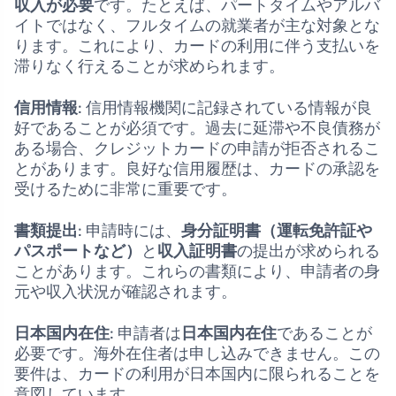
収入が必要
です。たとえば、パートタイムやアルバ
イトではなく、フルタイムの就業者が主な対象とな
ります。これにより、カードの利用に伴う支払いを
滞りなく行えることが求められます。
信用情報
: 信用情報機関に記録されている情報が良
好であることが必須です。過去に延滞や不良債務が
ある場合、クレジットカードの申請が拒否されるこ
とがあります。良好な信用履歴は、カードの承認を
受けるために非常に重要です。
書類提出
: 申請時には、
身分証明書（運転免許証や
パスポートなど）
と
収入証明書
の提出が求められる
ことがあります。これらの書類により、申請者の身
元や収入状況が確認されます。
日本国内在住
: 申請者は
日本国内在住
であることが
必要です。海外在住者は申し込みできません。この
要件は、カードの利用が日本国内に限られることを
意図しています。