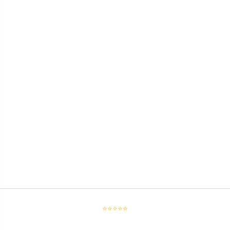
⭐⭐⭐⭐⭐