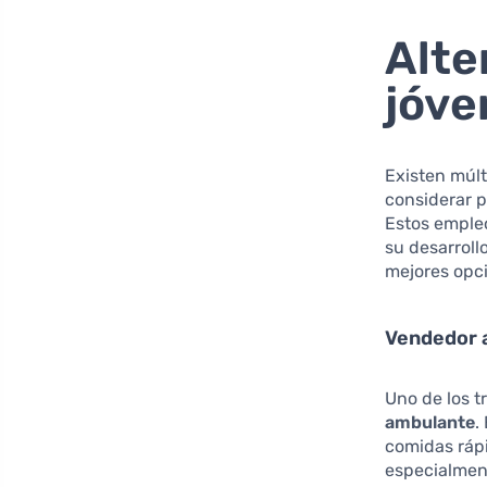
Alte
jóve
Existen múlt
considerar p
Estos emple
su desarroll
mejores opc
Vendedor 
Uno de los t
ambulante
.
comidas rápi
especialment