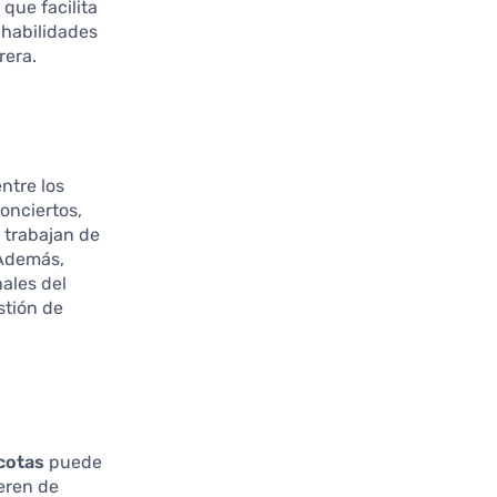
que facilita
 habilidades
rera.
ntre los
onciertos,
s trabajan de
 Además,
ales del
stión de
cotas
puede
eren de