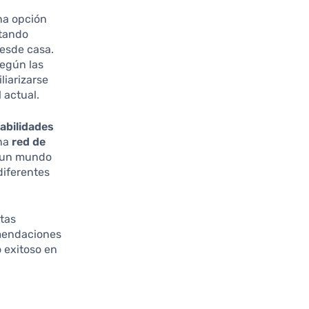
na opción
ptando
desde casa.
según las
liarizarse
 actual.
abilidades
una
red de
n un mundo
diferentes
stas
omendaciones
o exitoso en