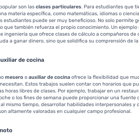
popular son las
clases particulares
. Para estudiantes que t
na materia específica, como matemáticas, idiomas o ciencia
os estudiantes puede ser muy beneficioso. No solo permite 
no que también refuerza el propio conocimiento. Un ejemplo 
e ingeniería que ofrece clases de cálculo a compañeros de c
yuda a ganar dinero, sino que solidifica su comprensión de la
uxiliar de cocina
mo
mesero
o
auxiliar de cocina
ofrece la flexibilidad que m
necesitan. Estos trabajos suelen contar con horarios que p
las horas libres de clases. Por ejemplo, trabajar en un restau
oche o los fines de semana puede proporcionar una fuente 
 al mismo tiempo, desarrollar habilidades interpersonales y 
son altamente valoradas en cualquier campo profesional.
emoto