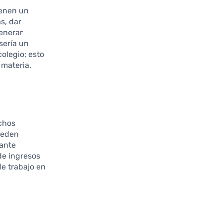
ienen un
s, dar
generar
sería un
olegio; esto
 materia.
uchos
ueden
rante
de ingresos
de trabajo en