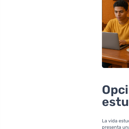
Opci
estu
La vida est
presenta una