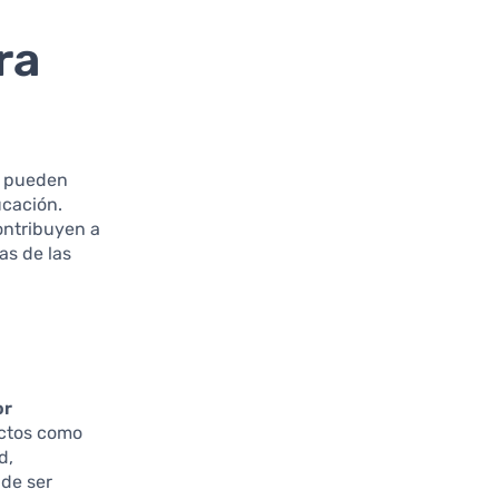
ra
es pueden
ucación.
ontribuyen a
as de las
or
uctos como
d,
 de ser