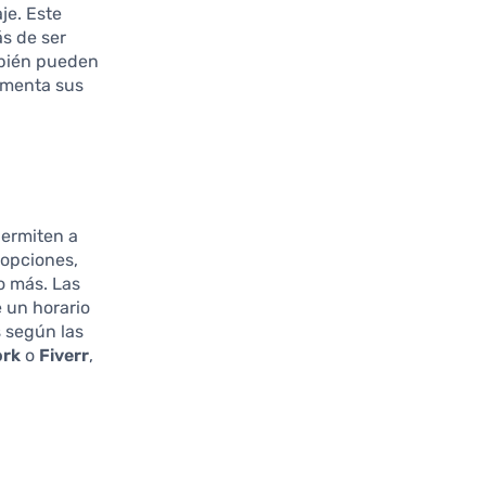
je. Este
ás de ser
mbién pueden
umenta sus
ermiten a
 opciones,
o más. Las
e un horario
s según las
rk
o
Fiverr
,