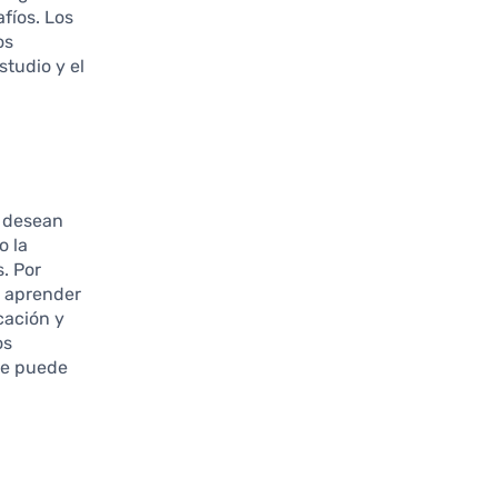
fíos. Los
os
studio y el
e desean
o la
. Por
e aprender
cación y
os
que puede