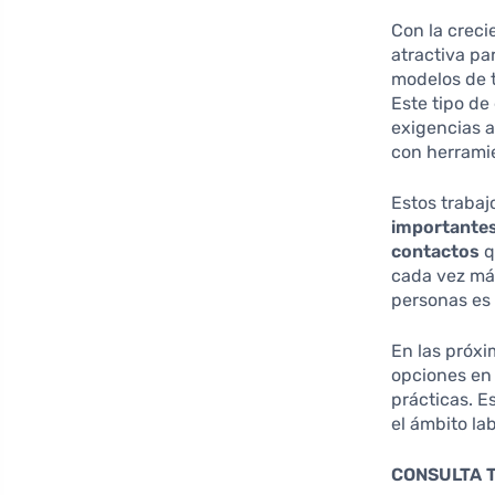
Con la crecie
atractiva p
modelos de t
Este tipo de
exigencias a
con herramie
Estos trabaj
importante
contactos
q
cada vez más
personas es v
En las próxi
opciones en
prácticas. E
el ámbito la
CONSULTA 