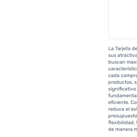
La Tarjeta d
sus atractiv
buscan maxim
característ
cada compra
productos, s
significativ
fundamental
eficiente. C
reduce el es
presupuesto
flexibilidad
de manera m