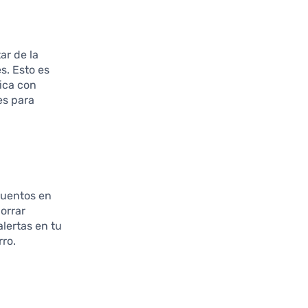
ar de la
s. Esto es
fica con
es para
cuentos en
orrar
alertas en tu
rro.