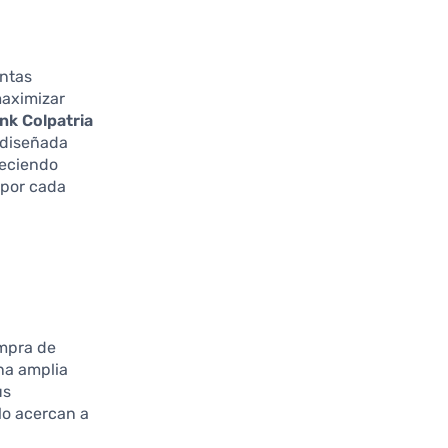
antas
maximizar
nk Colpatria
á diseñada
reciendo
 por cada
e
ompra de
na amplia
us
lo acercan a