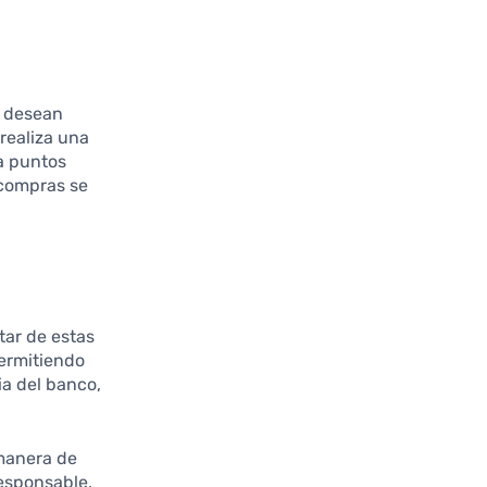
e desean
realiza una
a puntos
 compras se
tar de estas
permitiendo
ia del banco,
 manera de
responsable,