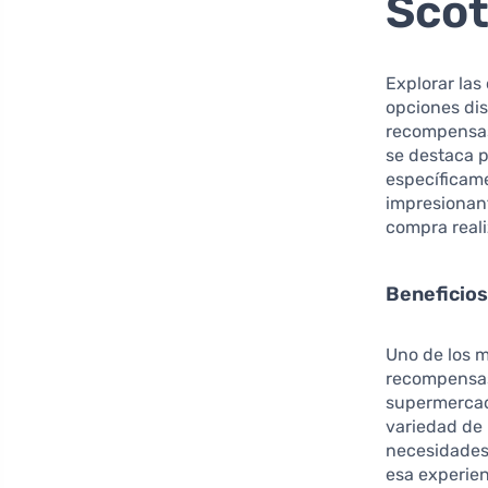
Scot
Explorar las
opciones di
recompensas
se destaca p
específicame
impresionant
compra real
Beneficio
Uno de los m
recompensas
supermercad
variedad de 
necesidades
esa experien