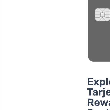
Expl
Tarj
Rewa