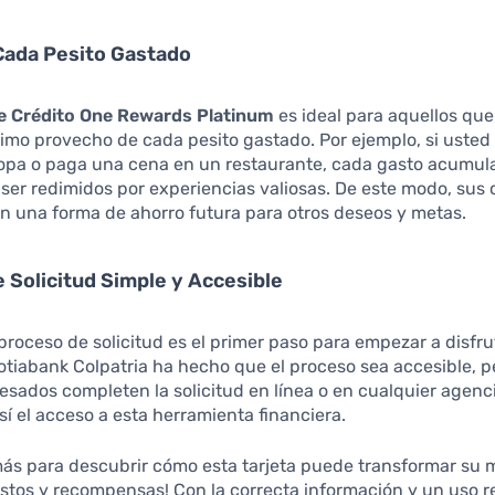
Cada Pesito Gastado
de Crédito One Rewards Platinum
es ideal para aquellos qu
imo provecho de cada pesito gastado. Por ejemplo, si usted 
opa o paga una cena en un restaurante, cada gasto acumul
er redimidos por experiencias valiosas. De este modo, sus
n una forma de ahorro futura para otros deseos y metas.
 Solicitud Simple y Accesible
proceso de solicitud es el primer paso para empezar a disfru
otiabank Colpatria ha hecho que el proceso sea accesible, 
resados completen la solicitud en línea o en cualquier agenc
así el acceso a esta herramienta financiera.
más para descubrir cómo esta tarjeta puede transformar su
stos y recompensas! Con la correcta información y un uso 