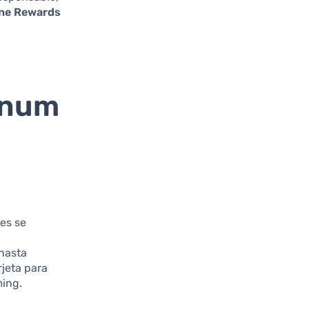
One Rewards
inum
es se
 hasta
rjeta para
ming.