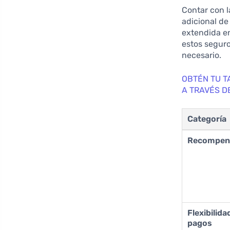
Contar con l
adicional de
extendida en
estos segur
necesario.
OBTÉN TU T
A TRAVÉS D
Categoría
Recompen
Flexibilida
pagos