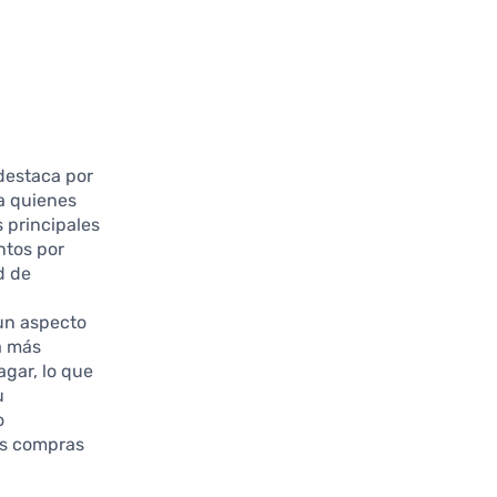
destaca por
ra quienes
s principales
ntos por
d de
r
 un aspecto
a más
agar, lo que
u
o
tus compras