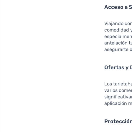
Acceso a S
Viajando con
comodidad y 
especialment
antelación t
asegurarte d
Ofertas y
Los tarjeta
varios come
significativ
aplicación m
Protección