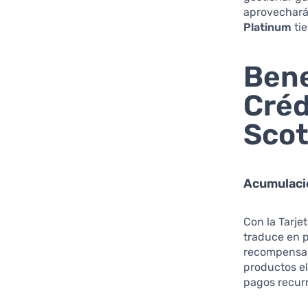
aprovechará 
Platinum
tie
Bene
Créd
Scot
Acumulaci
Con la Tarje
traduce en 
recompensas.
productos el
pagos recurr