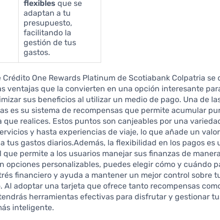
flexibles
que se
adaptan a tu
presupuesto,
facilitando la
gestión de tus
gastos.
e Crédito One Rewards Platinum de Scotiabank Colpatria se 
as ventajas que la convierten en una opción interesante pa
izar sus beneficios al utilizar un medio de pago. Una de la
icas es su sistema de recompensas que permite acumular pu
 que realices. Estos puntos son canjeables por una varieda
ervicios y hasta experiencias de viaje, lo que añade un valo
o a tus gastos diarios.Además, la flexibilidad en los pagos es
 que permite a los usuarios manejar sus finanzas de maner
on opciones personalizables, puedes elegir cómo y cuándo p
trés financiero y ayuda a mantener un mejor control sobre t
. Al adoptar una tarjeta que ofrece tanto recompensas com
, tendrás herramientas efectivas para disfrutar y gestionar 
ás inteligente.