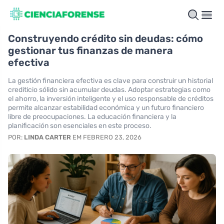
Construyendo crédito sin deudas: cómo
gestionar tus finanzas de manera
efectiva
La gestión financiera efectiva es clave para construir un historial
crediticio sólido sin acumular deudas. Adoptar estrategias como
el ahorro, la inversión inteligente y el uso responsable de créditos
permite alcanzar estabilidad económica y un futuro financiero
libre de preocupaciones. La educación financiera y la
planificación son esenciales en este proceso.
POR:
LINDA CARTER
EM FEBRERO 23, 2026