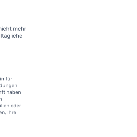
nicht mehr
ltägliche
in für
eidungen
nft haben
en
ilien oder
n, Ihre