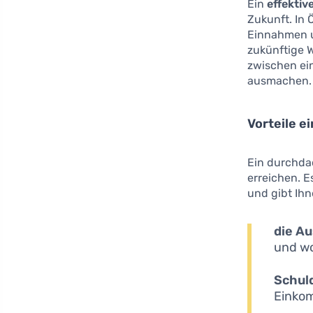
Ein
effektiv
Zukunft. In 
Einnahmen u
zukünftige 
zwischen ein
ausmachen.
Vorteile 
Ein durchdac
erreichen. E
und gibt Ih
die Au
und wo
Schul
Einkom