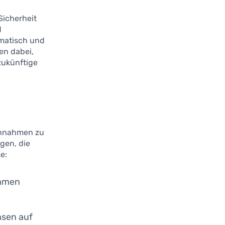
 Sicherheit
d
ematisch und
en dabei,
zukünftige
Einnahmen zu
gen, die
e:
ommen
nsen auf