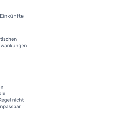
 Einkünfte
stischen
chwankungen
ie
ble
Regel nicht
 anpassbar