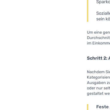
Sparko
Sozial
sein k
Um eine gena
Durchschnit
im Einkomme
Schritt 2:
Nachdem Sie 
Kategorisier
Ausgaben zu
oder nur se
gestaltet we
Feste