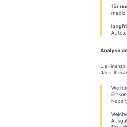
für u
medizi
langfr
Autos,
Analyse de
Die Finanzpl
darin, Ihre a
Wie ho
Einkom
Nebenj
Welche
Ausgab