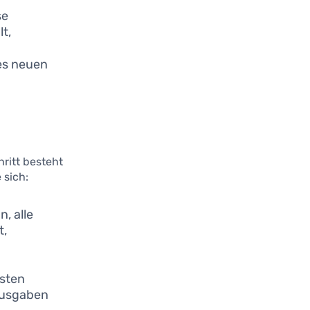
se
t,
nes neuen
ritt besteht
 sich:
, alle
t,
esten
Ausgaben