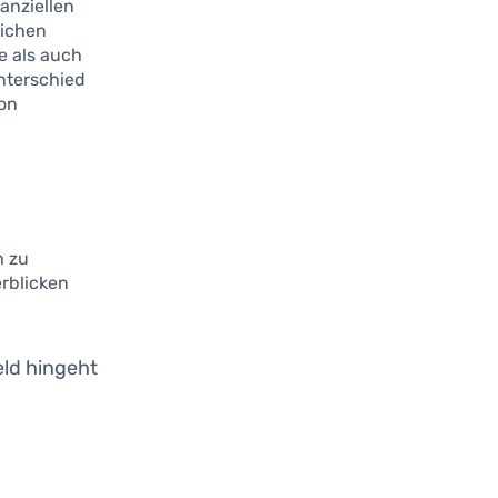
nanziellen
lichen
e als auch
nterschied
ion
h zu
erblicken
Geld hingeht