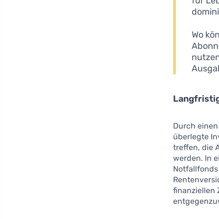
für Le
domini
Wo kön
Abonne
nutzen
Ausga
Langfristi
Durch einen 
überlegte I
treffen, die
werden. In e
Notfallfonds
Rentenversi
finanziellen
entgegenzu