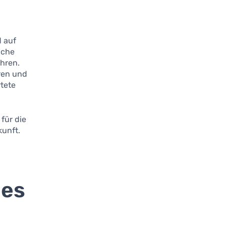
d auf
iche
hren.
ren und
rtete
 für die
kunft.
nes