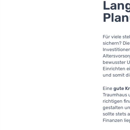
Lang
Pla
Für viele ste
sichern? Die
Investitione
Altersvorsor
bewusster U
Einrichten 
und somit di
Eine
gute K
Traumhaus 
richtigen fi
gestalten un
sollte stets
Finanzen lie