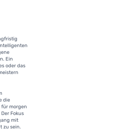
ngfristig
ntelligenten
igene
n. Ein
es oder das
meistern
m
 die
n für morgen
. Der Fokus
gang mit
t zu sein.