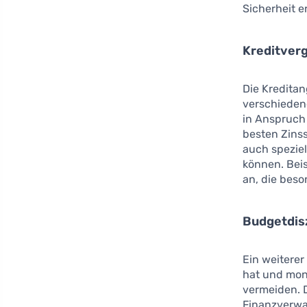
Sicherheit e
Kreditver
Die Kreditan
verschieden
in Anspruch
besten Zinss
auch speziel
können. Bei
an, die bes
Budgetdisz
Ein weiterer
hat und mona
vermeiden. D
Finanzverwa