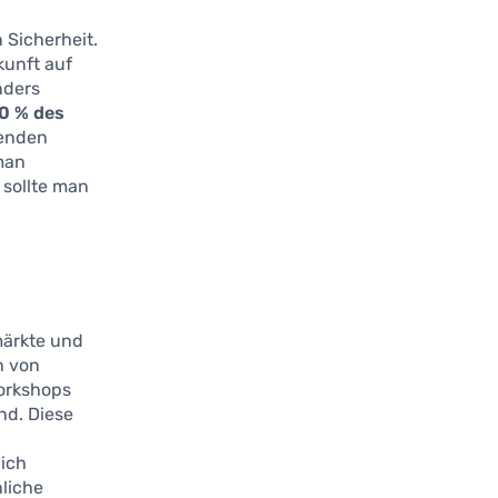
n Sicherheit.
kunft auf
nders
0 % des
renden
man
 sollte man
märkte und
n von
Workshops
nd. Diese
lich
nliche