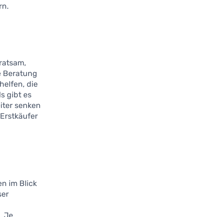
rn.
 ratsam,
e Beratung
elfen, die
s gibt es
iter senken
Erstkäufer
n im Blick
ser
. Je