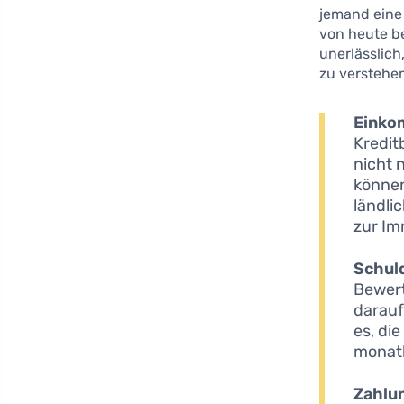
jemand eine
von heute b
unerlässlich
zu verstehe
Eink
Kredit
nicht 
können
ländli
zur Im
Schul
Bewert
darauf
es, di
monatl
Zahlu