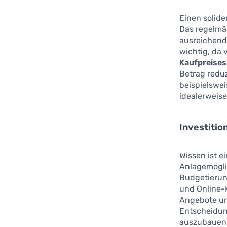
Einen soliden
Das regelmäß
ausreichend
wichtig, da 
Kaufpreises
Betrag redu
beispielswe
idealerweis
Investition
Wissen ist e
Anlagemöglic
Budgetierun
und Online-K
Angebote unt
Entscheidun
auszubauen.