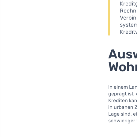
Kredit
Rechnu
Verbin
system
Kredit
Ausw
Woh
In einem Lan
geprägt ist,
Krediten ka
in urbanen Z
Lage sind, e
schwieriger