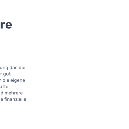
hre
ung dar, die
er gut
 die eigene
afte
ind mehrere
e finanzielle