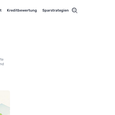
t
Kreditbewertung
Sparstrategien
u
rte
und