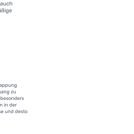
n auch
äßige
nappung
ugang zu
 besonders
n in der
ise und desto