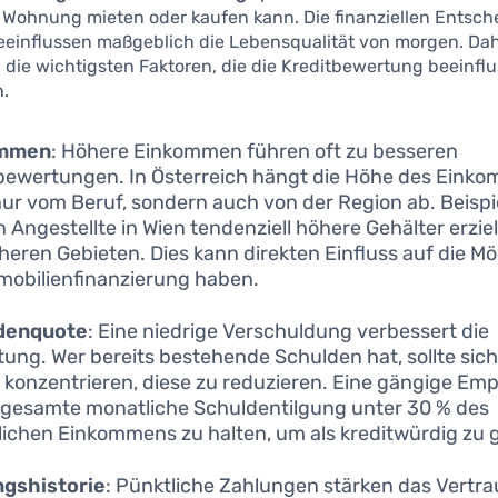
 Wohnung mieten oder kaufen kann. Die finanziellen Entsc
eeinflussen maßgeblich die Lebensqualität von morgen. Dahe
, die wichtigsten Faktoren, die die Kreditbewertung beeinfl
n.
ommen
: Höhere Einkommen führen oft zu besseren
bewertungen. In Österreich hängt die Höhe des Eink
nur vom Beruf, sondern auch von der Region ab. Beisp
 Angestellte in Wien tendenziell höhere Gehälter erziel
cheren Gebieten. Dies kann direkten Einfluss auf die Mö
mobilienfinanzierung haben.
denquote
: Eine niedrige Verschuldung verbessert die
ung. Wer bereits bestehende Schulden hat, sollte sic
 konzentrieren, diese zu reduzieren. Eine gängige Emp
e gesamte monatliche Schuldentilgung unter 30 % des
ichen Einkommens zu halten, um als kreditwürdig zu g
ngshistorie
: Pünktliche Zahlungen stärken das Vertr