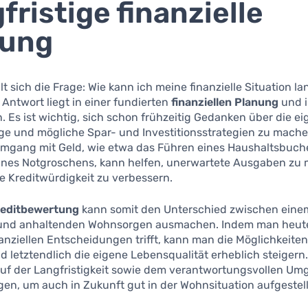
fristige finanzielle
nung
llt sich die Frage: Wie kann ich meine finanzielle Situation la
 Antwort liegt in einer fundierten
finanziellen Planung
und i
n. Es ist wichtig, sich schon frühzeitig Gedanken über die e
ge und mögliche Spar- und Investitionsstrategien zu mache
mgang mit Geld, wie etwa das Führen eines Haushaltsbuch
eines Notgroschens, kann helfen, unerwartete Ausgaben zu 
e Kreditwürdigkeit zu verbessern.
reditbewertung
kann somit den Unterschied zwischen eine
und anhaltenden Wohnsorgen ausmachen. Indem man heute
nanziellen Entscheidungen trifft, kann man die Möglichkeite
d letztendlich die eigene Lebensqualität erheblich steigern
 auf der Langfristigkeit sowie dem verantwortungsvollen Um
gen, um auch in Zukunft gut in der Wohnsituation aufgestell