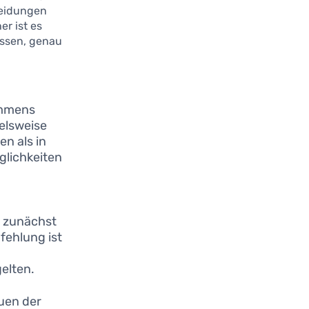
heidungen
r ist es
ussen, genau
ommens
ielsweise
en als in
glichkeiten
h zunächst
fehlung ist
elten.
auen der