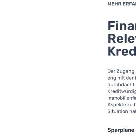
MEHR ERFA
Fina
Rele
Kre
Der Zugang z
eng mit der
durchdachte
Kreditwürdig
Immobilienfi
Aspekte zu b
Situation ha
Sparpläne