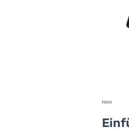
html
Einf