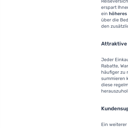
Reiseversic
erspart Ihn
ein
höheres 
über die Be
den zusätzl
Attraktiv
Jeder Einkau
Rabatte, War
häufiger zu 
summieren kö
diese regel
herauszuhol
Kundensup
Ein weiterer