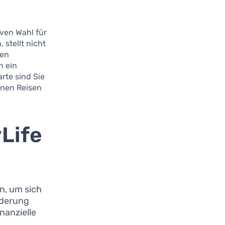
tiven Wahl für
 stellt nicht
len
n ein
arte sind Sie
Ihnen Reisen
Life
n, um sich
orderung
inanzielle