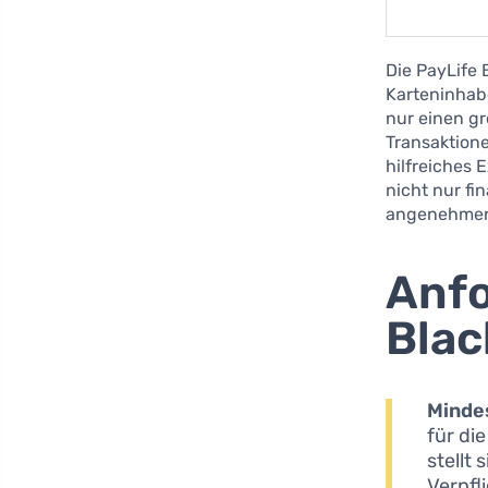
Die PayLife B
Karteninhabe
nur einen gr
Transaktione
hilfreiches 
nicht nur fi
angenehmer 
Anfo
Blac
Minde
für di
stellt 
Verpfl