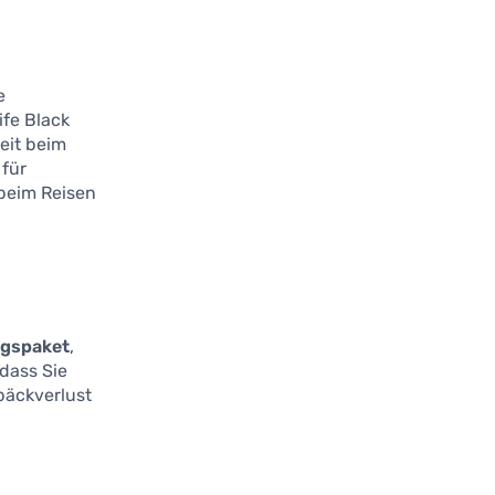
e
ife Black
heit beim
 für
 beim Reisen
ngspaket
,
 dass Sie
päckverlust