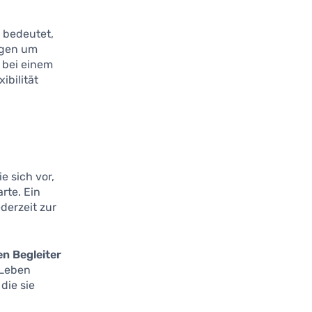
 bedeutet,
rgen um
e bei einem
ibilität
ie sich vor,
rte. Ein
derzeit zur
en Begleiter
 Leben
die sie