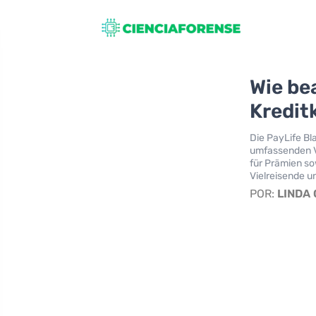
Wie be
Kredit
Die PayLife Bl
umfassenden V
für Prämien so
Vielreisende u
POR:
LINDA