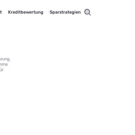
t
Kreditbewertung
Sparstrategien
tzung,
amme
ür