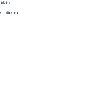
 haben
e
l Hilfe zu