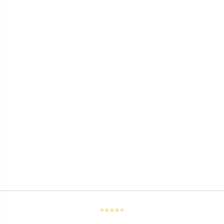
⭐⭐⭐⭐⭐