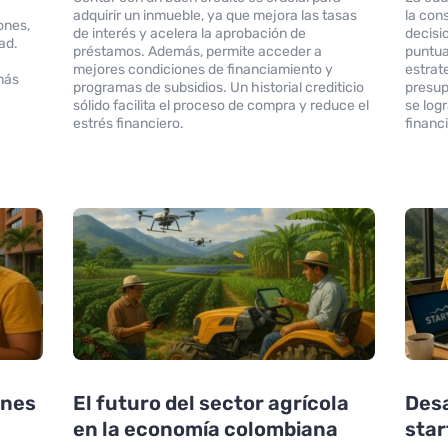
adquirir un inmueble, ya que mejora las tasas
la con
ones,
de interés y acelera la aprobación de
decisi
ad.
préstamos. Además, permite acceder a
puntua
mejores condiciones de financiamiento y
estrat
más
programas de subsidios. Un historial crediticio
presup
sólido facilita el proceso de compra y reduce el
se log
estrés financiero.
financ
enes
El futuro del sector agrícola
Desa
en la economía colombiana
star