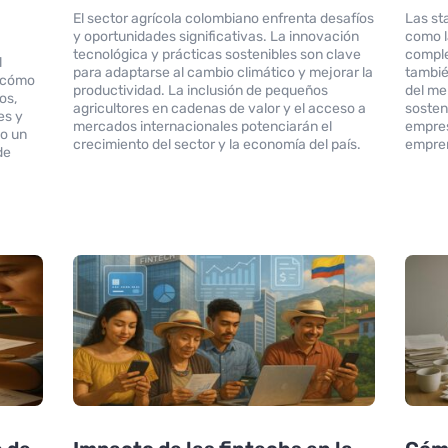
El sector agrícola colombiano enfrenta desafíos
Las st
y oportunidades significativas. La innovación
como l
tecnológica y prácticas sostenibles son clave
comple
l
para adaptarse al cambio climático y mejorar la
tambié
e cómo
productividad. La inclusión de pequeños
del me
os,
agricultores en cadenas de valor y el acceso a
sosten
es y
mercados internacionales potenciarán el
empres
do un
crecimiento del sector y la economía del país.
empre
de