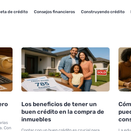
jeta de crédito
Consejos financieros
Construyendo crédito
ero
Los beneficios de tener un
Cómo
buen crédito en la compra de
pued
inmuebles
cons
arias
a. Con
Contar con un buen crédito es crucial para
La edu