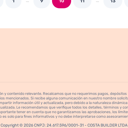
1
9
10
11
13
n y contenido relevante. Recalcamos que no requerimos pagos, depósitos ni
cios mencionados. Si recibe alguna comunicación en nuestro nombre solicita
partir información útil y actualizada, pero debido a la naturaleza dinámica 
ualizada. Le recomendamos que verifique todos los detalles, términos y co
mportante tener en cuenta que no garantizamos las aprobaciones, los límites
web es solo para fines informativos y no debe interpretarse como asesoramient
Copyright © 2026 CNPJ: 24.617.596/0001-31 - COSTA BUILDER LTDA