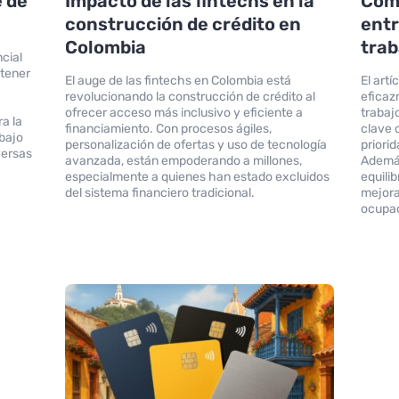
e de
Impacto de las fintechs en la
Cómo
construcción de crédito en
entr
Colombia
trab
cial
btener
El auge de las fintechs en Colombia está
El art
revolucionando la construcción de crédito al
eficaz
n
ofrecer acceso más inclusivo y eficiente a
trabaj
a la
financiamiento. Con procesos ágiles,
clave 
 bajo
personalización de ofertas y uso de tecnología
priori
versas
avanzada, están empoderando a millones,
Además
especialmente a quienes han estado excluidos
equili
del sistema financiero tradicional.
mejora
ocupa